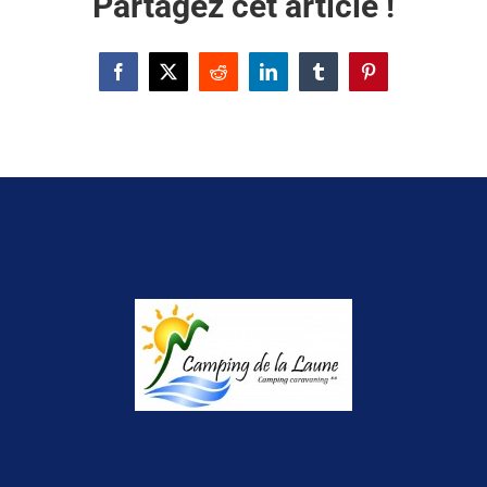
Partagez cet article !
Facebook
X
Reddit
LinkedIn
Tumblr
Pinterest